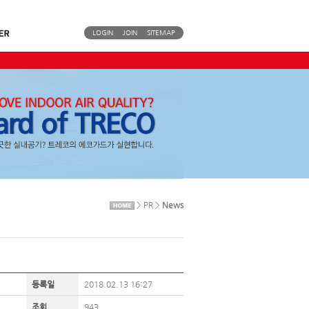
LOGIN
JOIN
SITEMAP
> PR >
News
등록일
2018.02.13 16:27
조회
943