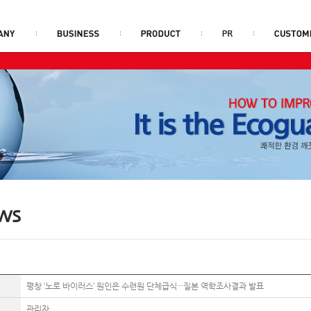
ws
평창 ‘노로 바이러스’ 원인은 수련원 단체급식···질본 역학조사결과 발표
관리자