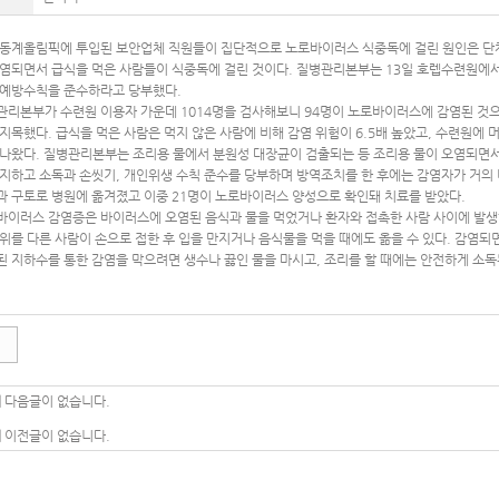
 동계올림픽에 투입된 보안업체 직원들이 집단적으로 노로바이러스 식중독에 걸린 원인은 단체
오염되면서 급식을 먹은 사람들이 식중독에 걸린 것이다. 질병관리본부는 13일 호렙수련원에
 예방수칙을 준수하라고 당부했다.
관리본부가 수련원 이용자 가운데 1014명을 검사해보니 94명이 노로바이러스에 감염된 것으
지목했다. 급식을 먹은 사람은 먹지 않은 사람에 비해 감염 위험이 6.5배 높았고, 수련원에
 나왔다. 질병관리본부는 조리용 물에서 분원성 대장균이 검출되는 등 조리용 물이 오염되면서
중지하고 소독과 손씻기, 개인위생 수칙 준수를 당부하며 방역조치를 한 후에는 감염자가 거의 나
과 구토로 병원에 옮겨졌고 이중 21명이 노로바이러스 양성으로 확인돼 치료를 받았다.
바이러스 감염증은 바이러스에 오염된 음식과 물을 먹었거나 환자와 접촉한 사람 사이에 발생한
따위를 다른 사람이 손으로 접한 후 입을 만지거나 음식물을 먹을 때에도 옮을 수 있다. 감염되
된 지하수를 통한 감염을 막으려면 생수나 끓인 물을 마시고, 조리를 할 때에는 안전하게 소독
|
다음글이 없습니다.
|
이전글이 없습니다.