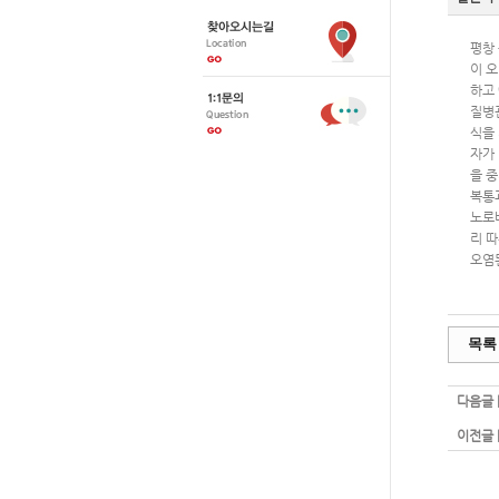
평창
이 
하고
질병
식을 
자가
을 
복통
노로
리 
오염
목록
다음글 
이전글 